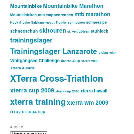
Mountainbike Marathon
Mountainbike
mtb marathon
Mountainbiken
mtb etappenrennen
schneealpe
Nock & Lake
Salzkammergut Trophy
schitouren
skitouren
schneeschuh
stuhleck
st. veit gölsen
trainingslager
Trainingslager Lanzarote
video
wien
Wolfgangsee Challenge
Xterra-Cup
xterra 2009
Xterra Austria
XTerra Cross-Triathlon
xterra cup 2009
xterra hawaii
xterra cup 2010
xterra training
xterra wm 2009
ÖTRV XTERRA Cup
ARCHIV
ARCHIV