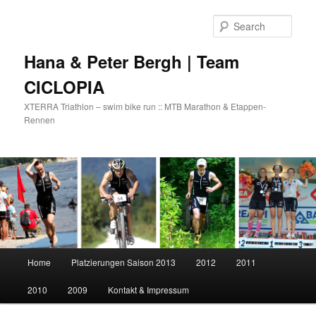
Skip
Skip
to
to
Sear
primary
secondary
content
content
Hana & Peter Bergh | Team
CICLOPIA
XTERRA Triathlon – swim bike run :: MTB Marathon & Etappen-
Rennen
Main
Home
Platzierungen Saison 2013
2012
2011
menu
2010
2009
Kontakt & Impressum