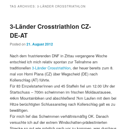
TAG ARCHIVES:
3-LÄNDER CROSSTRIATHLON
3-Länder Crosstriathlon CZ-
DE-AT
Posted on
21. August 2012
Nach dem frustrierenden DNF in Zittau vergangene Woche
entschied ich mich relativ spontan zur Teilnahme am
traditionellen
3-Länder Crosstriathlon
, der heuer bereits zum 8.
mal von Horni Plana (CZ) über Wegscheid (DE) nach
Kollerschlag (AT) führte.
Für 83 Einzelstarter/innen und 45 Staffeln fiel um 12.00 Uhr der
Startschuss – 700m schwimmen im frischen Moldaustausee,
44km Mountainbiken und abschließend 7km Laufen mit dem bei
Hitze berüchtigten Schlussanstieg nach Kollerschlag galt es zu
bewältigen.
Für mich lief das Schwimmen verhältnismäßig OK. Danach
versuchte ich auf der extrem Windschatten-prädestinierten
Strecke so gut wie möglich nach vor zu kommen, was durchaus