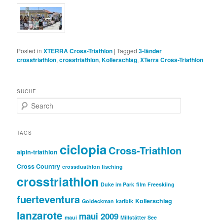
Posted in
XTERRA Cross-Triathlon
|
Tagged
3-länder
crosstriathlon
,
crosstriathlon
,
Kollerschlag
,
XTerra Cross-Triathlon
SUCHE
S
e
a
r
TAGS
c
ciclopia
Cross-Triathlon
h
alpin-triathlon
Cross Country
crossduathlon fisching
crosstriathlon
Duke im Park
film
Freeskiing
fuerteventura
Kollerschlag
Goldeckman
karibik
lanzarote
maui 2009
maui
Millstätter See