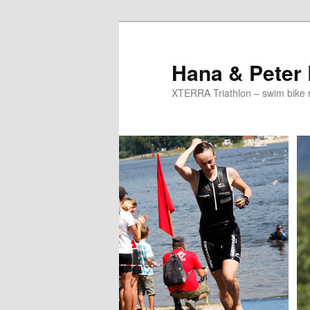
Skip
Skip
to
to
primary
secondary
Hana & Peter
content
content
XTERRA Triathlon – swim bike