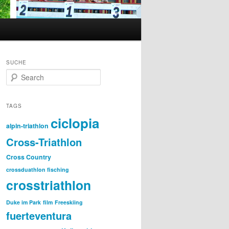
SUCHE
S
e
a
r
TAGS
c
ciclopia
h
alpin-triathlon
Cross-Triathlon
Cross Country
crossduathlon fisching
crosstriathlon
Duke im Park
film
Freeskiing
fuerteventura