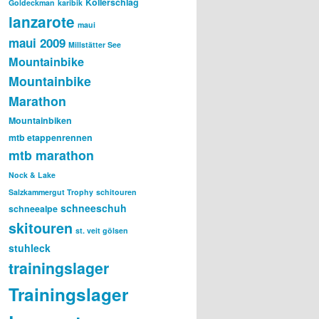
Kollerschlag
Goldeckman
karibik
lanzarote
maui
maui 2009
Millstätter See
Mountainbike
Mountainbike
Marathon
Mountainbiken
mtb etappenrennen
mtb marathon
Nock & Lake
Salzkammergut Trophy
schitouren
schneeschuh
schneealpe
skitouren
st. veit gölsen
stuhleck
trainingslager
Trainingslager