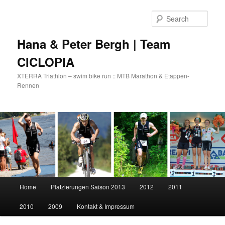
Skip
Skip
to
to
Sear
primary
secondary
content
content
Hana & Peter Bergh | Team
CICLOPIA
XTERRA Triathlon – swim bike run :: MTB Marathon & Etappen-
Rennen
Main
Home
Platzierungen Saison 2013
2012
2011
menu
2010
2009
Kontakt & Impressum