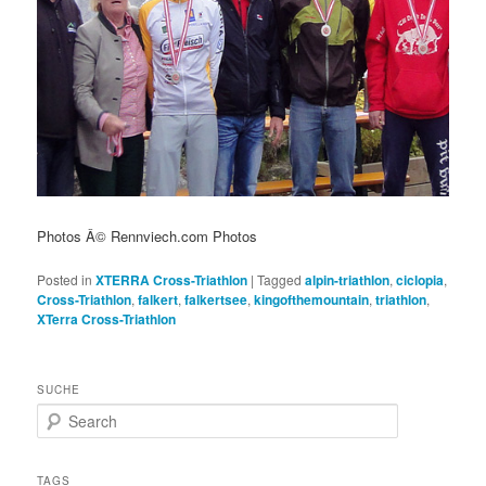
Photos Â© Rennviech.com Photos
Posted in
XTERRA Cross-Triathlon
|
Tagged
alpin-triathlon
,
ciclopia
,
Cross-Triathlon
,
falkert
,
falkertsee
,
kingofthemountain
,
triathlon
,
XTerra Cross-Triathlon
SUCHE
S
e
a
r
TAGS