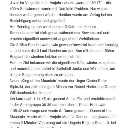
davor im Vergleich zum Vorjahr nahezu „warme“ 16°/17° – die
400m Schwimmen waren mit Neo kein Problem. Nur wie es
danach weiter gehen würde – darüber wurde am Vortag bei der
Besichtigung schon viel gegrübelt.
Am Renntag hatten wir dann alle Glück – ein kleines
Sonnenfenster tat sich genau während des Bewerbs auf und
brachte eigentlich unerwartet angenehme Verhältnisse.
Die 3 Bike-Runden waren wie gewohnt/erwartet kurz aber knackig
… und auch die 3 Lauf-Runden um den See mit den ca. 150hm
Berglauf dazwischen heizten ordentlich ein.
Erst im Ziel bekamen wir die eigentliche Kälte wieder zu spüren
und mummten uns sofort in Softshell-Jacke und Wollmütze, um
bis zur Siegerehrung nicht zu erfrieren.
Neuer „King of the Mountain“ wurde der Ungar Csaba Peter
Sipiczki, der sich eine gute Minute vor Robert Hotter und Gerald
Will durchsetzten konnte.
Ich kam nach 1:11:45 als gesamt 8. ins Ziel und erreichte damit
in der Altersgruppe 30-39 erstmals den 1. Platz. Hana war
1:35:42 unterwegs und wurde 8. Dame gesamt. „Queen of the
Mountain“ wurde wie im Vorjahr Martina Donner – sie gewann mit
knapp 2 Minuten Vorsprung auf die Ungarin Brigitta Poor – 3. bei