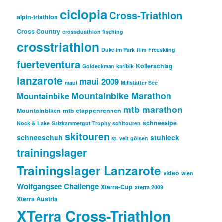
c
ciclopia
Cross-Triathlon
h
alpin-triathlon
Cross Country
crossduathlon fisching
crosstriathlon
Duke im Park
film
Freeskiing
fuerteventura
Kollerschlag
Goldeckman
karibik
lanzarote
maui 2009
maui
Millstätter See
Mountainbike Marathon
Mountainbike
mtb marathon
Mountainbiken
mtb etappenrennen
schneealpe
Nock & Lake
Salzkammergut Trophy
schitouren
skitouren
schneeschuh
stuhleck
st. veit gölsen
trainingslager
Trainingslager Lanzarote
video
wien
Wolfgangsee Challenge
Xterra-Cup
xterra 2009
Xterra Austria
XTerra Cross-Triathlon