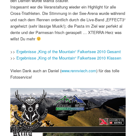
den Damen wurde Marita Staufer.
Insgesamt war die Veranstaltung wieder ein Highlight für alle
Cross-Triathleten. Die Stimmung in der See-Arena wurde während
und nach dem Rennen ordentlich durch die Live-Band „EFFECT3“
angeheizt (sehr lässige Musik!); die Pasta im Ziel war perfekt al
dente und der Parmesan frisch geraspelt … XTERRA-Herz was
willst Du mehr
>>
Ergebnisse „King of the Mountain“ Falkertsee 2010 Gesamt
>>
Ergebnisse „King of the Mountain“ Falkertsee 2010 Klassen
Vielen Dank auch an Daniel (
www.rennviech.com
) für das tolle
Fotoservice!