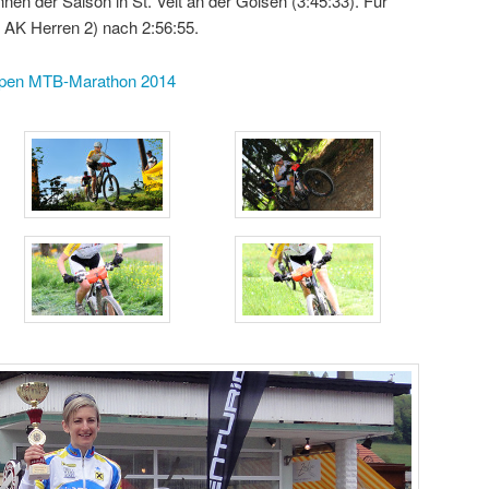
en der Saison in St. Veit an der Gölsen (3:45:33). Für
6 AK Herren 2) nach 2:56:55.
ralpen MTB-Marathon 2014