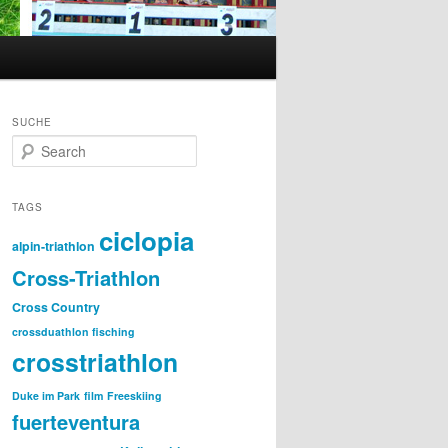
SUCHE
S
e
a
r
TAGS
c
ciclopia
h
alpin-triathlon
Cross-Triathlon
Cross Country
crossduathlon fisching
crosstriathlon
Duke im Park
film
Freeskiing
fuerteventura