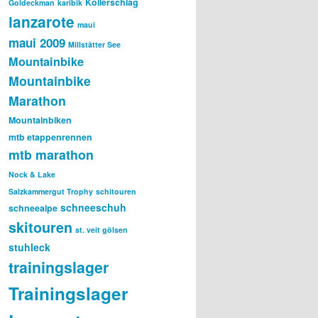
Kollerschlag
Goldeckman
karibik
lanzarote
maui
maui 2009
Millstätter See
Mountainbike
Mountainbike
Marathon
Mountainbiken
mtb etappenrennen
mtb marathon
Nock & Lake
Salzkammergut Trophy
schitouren
schneeschuh
schneealpe
skitouren
st. veit gölsen
stuhleck
trainingslager
Trainingslager