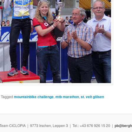
|
Tagged
mountainbike challenge
,
mtb marathon
,
st. veit gölsen
Team CICLOPIA | 9773 Irschen, Leppen 3 | Tel.: +43 676 926 15 20 |
pb@bergh