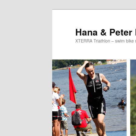
Skip
Skip
to
to
primary
secondary
Hana & Peter
content
content
XTERRA Triathlon – swim bike