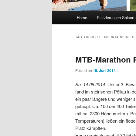
Main
Home
Platzierungen Saison
menu
TAG ARCHIVES:
MOUNTAINBIKE C
MTB-Marathon P
Posted on
15. Juni 2014
Sa. 14.06.2014
: Unser 3. Be
fand im steirischen Pöllau in 
ein paar längere und weniger st
getaugt. Ca. 100 der 400 Teil
mit ca. 2300 Höhenmetern. Pe
Temperaturen) ließen ein flot
Platz kämpften.
Hana erreichte nach 4:30:54 d