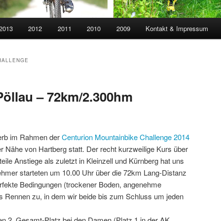
 2013
2012
2011
2010
2009
Kontakt & Impressum
HALLENGE
öllau – 72km/2.300hm
werb im Rahmen der
Centurion Mountainbike Challenge 2014
der Nähe von Hartberg statt. Der recht kurzweilige Kurs über
eile Anstiege als zuletzt in Kleinzell und Kürnberg hat uns
nehmer starteten um 10.00 Uhr über die 72km Lang-Distanz
rfekte Bedingungen (trockener Boden, angenehme
tes Rennen zu, in dem wir beide bis zum Schluss um jeden
en 2. Gesamt-Platz bei den Damen (Platz 1 in der AK