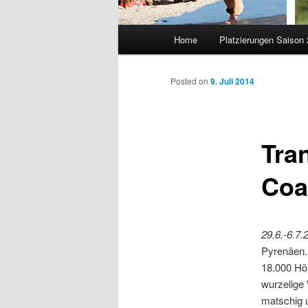
Main
Home
Platzierungen Saison
menu
Posted on
9. Juli 2014
Tra
Coa
29.6.-6.7.
Pyrenäen.
18.000 Höh
wurzelige 
matschig 