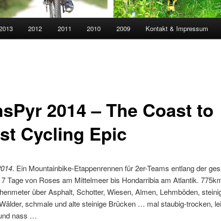
 2013
2012
2011
2010
2009
Kontakt & Impressum
nsPyr 2014 – The Coast to
st Cycling Epic
2014
. Ein Mountainbike-Etappenrennen für 2er-Teams entlang der ge
 7 Tage von Roses am Mittelmeer bis Hondarribia am Atlantik. 775k
enmeter über Asphalt, Schotter, Wiesen, Almen, Lehmböden, steinige
Wälder, schmale und alte steinige Brücken … mal staubig-trocken, lei
und nass …