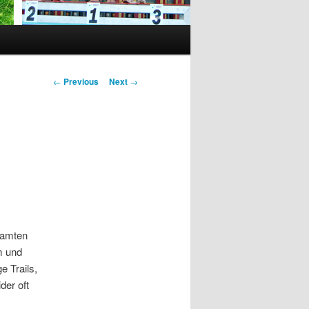
Post
←
Previous
Next
→
navigation
samten
m und
 Trails,
der oft