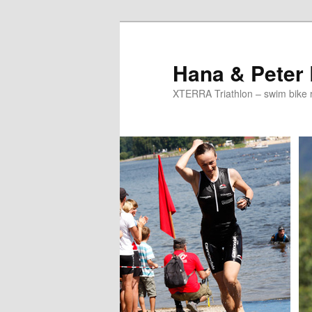
Skip
to
primary
Hana & Peter
content
XTERRA Triathlon – swim bike