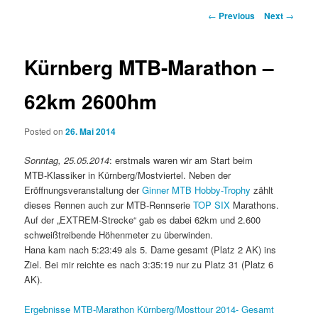
Post
←
Previous
Next
→
navigation
Kürnberg MTB-Marathon –
62km 2600hm
Posted on
26. Mai 2014
Sonntag, 25.05.2014
: erstmals waren wir am Start beim
MTB-Klassiker in Kürnberg/Mostviertel. Neben der
Eröffnungsveranstaltung der
Ginner MTB Hobby-Trophy
zählt
dieses Rennen auch zur MTB-Rennserie
TOP SIX
Marathons.
Auf der „EXTREM-Strecke“ gab es dabei 62km und 2.600
schweißtreibende Höhenmeter zu überwinden.
Hana kam nach 5:23:49 als 5. Dame gesamt (Platz 2 AK) ins
Ziel. Bei mir reichte es nach 3:35:19 nur zu Platz 31 (Platz 6
AK).
Ergebnisse MTB-Marathon Kürnberg/Mosttour 2014- Gesamt