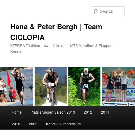
Skip
to
Sear
primary
content
Hana & Peter Bergh | Team
CICLOPIA
XTERRA Triathlon – swim bike run :: MTB Marathon & Etappen-
Rennen
Main
Home
Platzierungen Saison 2013
2012
2011
menu
2010
2009
Kontakt & Impressum