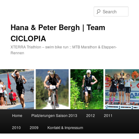
Skip
to
Sear
primary
content
Hana & Peter Bergh | Team
CICLOPIA
XTERRA Triathlon – swim bike run :: MTB Marathon & Etappen-
Rennen
Main
Home
Platzierungen Saison 2013
2012
2011
menu
2010
2009
Kontakt & Impressum