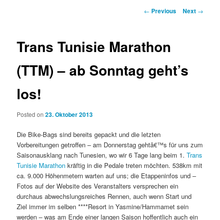
Post
←
Previous
Next
→
navigation
Trans Tunisie Marathon
(TTM) – ab Sonntag geht’s
los!
Posted on
23. Oktober 2013
Die Bike-Bags sind bereits gepackt und die letzten
Vorbereitungen getroffen – am Donnerstag gehtâ€™s für uns zum
Saisonausklang nach Tunesien, wo wir 6 Tage lang beim 1.
Trans
Tunisie Marathon
kräftig in die Pedale treten möchten. 538km mit
ca. 9.000 Höhenmetern warten auf uns; die Etappeninfos und –
Fotos auf der Website des Veranstalters versprechen ein
durchaus abwechslungsreiches Rennen, auch wenn Start und
Ziel immer im selben ****Resort in Yasmine/Hammamet sein
werden – was am Ende einer langen Saison hoffentlich auch ein