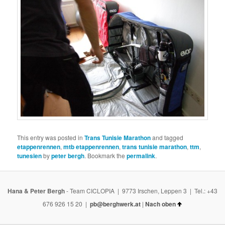
This entry was posted in
Trans Tunisie Marathon
and tagged
etappenrennen
,
mtb etappenrennen
,
trans tunisie marathon
,
ttm
,
tunesien
by
peter bergh
. Bookmark the
permalink
.
Hana & Peter Bergh
- Team CICLOPIA | 9773 Irschen, Leppen 3 | Tel.: +43
676 926 15 20 |
pb@berghwerk.at
|
Nach oben