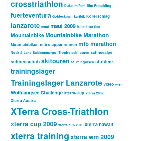
crosstriathlon
Duke im Park
film
Freeskiing
fuerteventura
Kollerschlag
Goldeckman
karibik
lanzarote
maui 2009
maui
Millstätter See
Mountainbike Marathon
Mountainbike
mtb marathon
Mountainbiken
mtb etappenrennen
schneealpe
Nock & Lake
Salzkammergut Trophy
schitouren
skitouren
schneeschuh
stuhleck
st. veit gölsen
trainingslager
Trainingslager Lanzarote
video
wien
Wolfgangsee Challenge
Xterra-Cup
xterra 2009
Xterra Austria
XTerra Cross-Triathlon
xterra cup 2009
xterra hawaii
xterra cup 2010
xterra training
xterra wm 2009