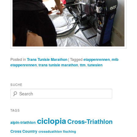
Posted in
Trans Tunisie Marathon
|
Tagged
etappenrennen
,
mtb
etappenrennen
,
trans tunisie marathon
,
ttm
,
tunesien
SUCHE
S
e
a
r
TAGS
c
ciclopia
Cross-Triathlon
h
alpin-triathlon
Cross Country
crossduathlon fisching