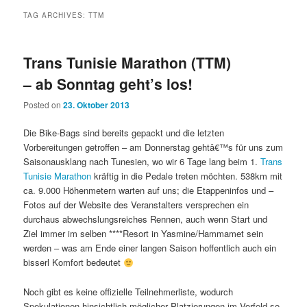
TAG ARCHIVES:
TTM
Trans Tunisie Marathon (TTM)
– ab Sonntag geht’s los!
Posted on
23. Oktober 2013
Die Bike-Bags sind bereits gepackt und die letzten
Vorbereitungen getroffen – am Donnerstag gehtâ€™s für uns zum
Saisonausklang nach Tunesien, wo wir 6 Tage lang beim 1.
Trans
Tunisie Marathon
kräftig in die Pedale treten möchten. 538km mit
ca. 9.000 Höhenmetern warten auf uns; die Etappeninfos und –
Fotos auf der Website des Veranstalters versprechen ein
durchaus abwechslungsreiches Rennen, auch wenn Start und
Ziel immer im selben ****Resort in Yasmine/Hammamet sein
werden – was am Ende einer langen Saison hoffentlich auch ein
bisserl Komfort bedeutet
Noch gibt es keine offizielle Teilnehmerliste, wodurch
Spekulationen hinsichtlich möglicher Platzierungen im Vorfeld so