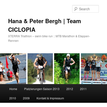
Skip
Skip
to
to
Sear
primary
secondary
content
content
Hana & Peter Bergh | Team
CICLOPIA
XTERRA Triathlon – swim bike run :: MTB Marathon & Etappen-
Rennen
Main
Home
Platzierungen Saison 2013
2012
2011
menu
2010
2009
Kontakt & Impressum