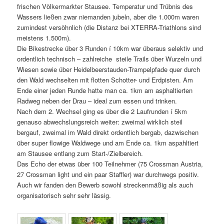
frischen Völkermarkter Stausee. Temperatur und Trübnis des
Wassers ließen zwar niemanden jubeln, aber die 1.000m waren
zumindest versöhnlich (die Distanz bei XTERRA-Triathlons sind
meistens 1.500m).
Die Bikestrecke über 3 Runden í 10km war überaus selektiv und
ordentlich technisch – zahlreiche steile Trails über Wurzeln und
Wiesen sowie über Heidelbeerstauden-Trampelpfade quer durch
den Wald wechselten mit flotten Schotter- und Erdpisten. Am
Ende einer jeden Runde hatte man ca. 1km am asphaltierten
Radweg neben der Drau – ideal zum essen und trinken.
Nach dem 2. Wechsel ging es über die 2 Laufrunden í 5km
genauso abwechslungsreich weiter: zweimal wirklich steil
bergauf, zweimal im Wald direkt ordentlich bergab, dazwischen
über super flowige Waldwege und am Ende ca. 1km aspahltiert
am Stausee entlang zum Start-/Zielbereich.
Das Echo der etwas über 100 Teilnehmer (75 Crossman Austria,
27 Crossman light und ein paar Staffler) war durchwegs positiv.
Auch wir fanden den Bewerb sowohl streckenmäßig als auch
organisatorisch sehr sehr lässig.