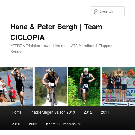
Skip
to
Sear
primary
content
Hana & Peter Bergh | Team
CICLOPIA
XTERRA Triathlon – swim bike run :: MTB Marathon & Etappen-
Rennen
Main
Home
Platzierungen Saison 2013
2012
2011
menu
2010
2009
Kontakt & Impressum