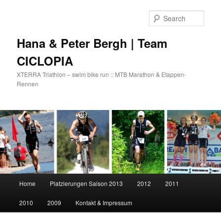
Skip
to
Sear
primary
content
Hana & Peter Bergh | Team
CICLOPIA
XTERRA Triathlon – swim bike run :: MTB Marathon & Etappen-
Rennen
Main
Home
Platzierungen Saison 2013
2012
2011
menu
2010
2009
Kontakt & Impressum