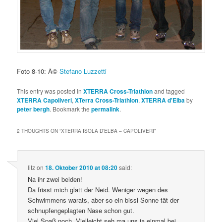
Foto 8-10: Â©
Stefano Luzzetti
This entry was posted in
XTERRA Cross-Triathlon
and tagged
XTERRA Capoliveri
,
XTerra Cross-Triathlon
,
XTERRA d'Elba
by
peter bergh
. Bookmark the
permalink
.
2 THOUGHTS ON “
XTERRA ISOLA D’ELBA – CAPOLIVERI
”
litz
on
18. Oktober 2010 at 08:20
said:
Na ihr zwei beiden!
Da frisst mich glatt der Neid. Weniger wegen des
Schwimmens warats, aber so ein bissl Sonne tät der
schnupfengeplagten Nase schon gut.
Viel Spaß noch. Vielleicht seh ma uns ja einmal bei