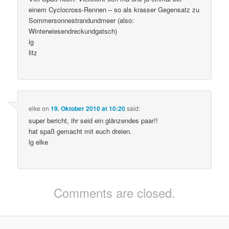
einem Cyclocross-Rennen – so als krasser Gegensatz zu
Sommersonnestrandundmeer (also:
Winterwiesendreckundgatsch)
lg
litz
elke
on
19. Oktober 2010 at 10:20
said:
super bericht, ihr seid ein glänzendes paar!!
hat spaß gemacht mit euch dreien.
lg elke
Comments are closed.