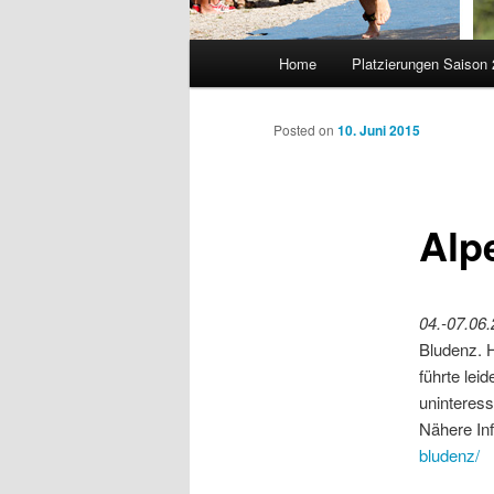
Main
Home
Platzierungen Saison
menu
Posted on
10. Juni 2015
Alp
04.-07.06
Bludenz. 
führte lei
uninteres
Nähere Inf
bludenz/