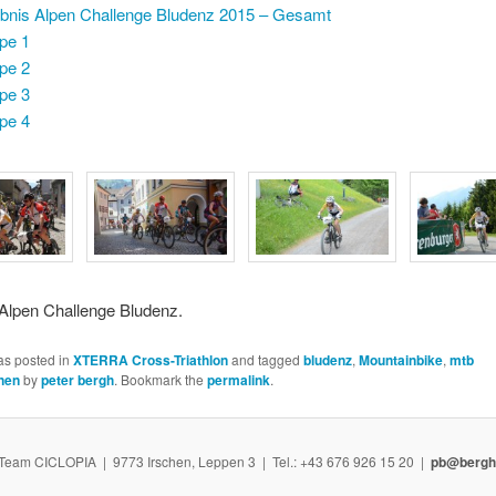
bnis Alpen Challenge Bludenz 2015 – Gesamt
pe 1
pe 2
pe 3
pe 4
Alpen Challenge Bludenz.
as posted in
XTERRA Cross-Triathlon
and tagged
bludenz
,
Mountainbike
,
mtb
nen
by
peter bergh
. Bookmark the
permalink
.
Team CICLOPIA | 9773 Irschen, Leppen 3 | Tel.: +43 676 926 15 20 |
pb@bergh