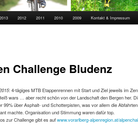
 2013
2012
2011
2010
2009
Kontakt & Impressum
en Challenge Bludenz
.2015
: 4-tägiges MTB Etappenrennen mit Start und Ziel jeweils im Ze
Heiß wars … aber recht schön von der Landschaft den Bergen her. Di
der 99% über Asphalt- und Schotterpisten, was vor allem die Abfahrte
sant machte. Organisation und Stimmung waren dafür top.
os zur Challenge gibt es auf
www.vorarlberg-alpenregion.at/alpencha