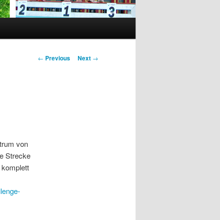
Post
←
Previous
Next
→
navigation
ntrum von
e Strecke
n komplett
llenge-