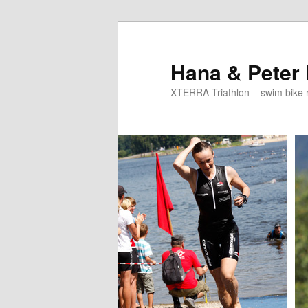
Skip
to
primary
Hana & Peter
content
XTERRA Triathlon – swim bike