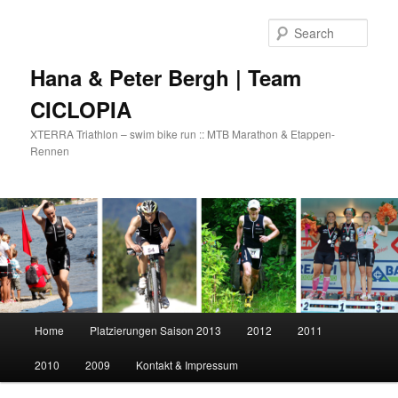
Skip
Skip
to
to
Sear
primary
secondary
content
content
Hana & Peter Bergh | Team
CICLOPIA
XTERRA Triathlon – swim bike run :: MTB Marathon & Etappen-
Rennen
Main
Home
Platzierungen Saison 2013
2012
2011
menu
2010
2009
Kontakt & Impressum