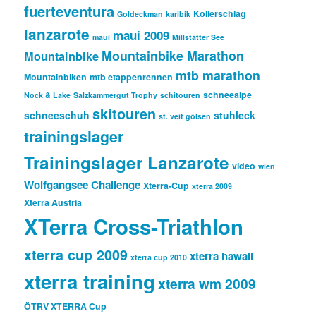
fuerteventura
Kollerschlag
Goldeckman
karibik
lanzarote
maui 2009
maui
Millstätter See
Mountainbike Marathon
Mountainbike
mtb marathon
Mountainbiken
mtb etappenrennen
schneealpe
Nock & Lake
Salzkammergut Trophy
schitouren
skitouren
schneeschuh
stuhleck
st. veit gölsen
trainingslager
Trainingslager Lanzarote
video
wien
Wolfgangsee Challenge
Xterra-Cup
xterra 2009
Xterra Austria
XTerra Cross-Triathlon
xterra cup 2009
xterra hawaii
xterra cup 2010
xterra training
xterra wm 2009
ÖTRV XTERRA Cup