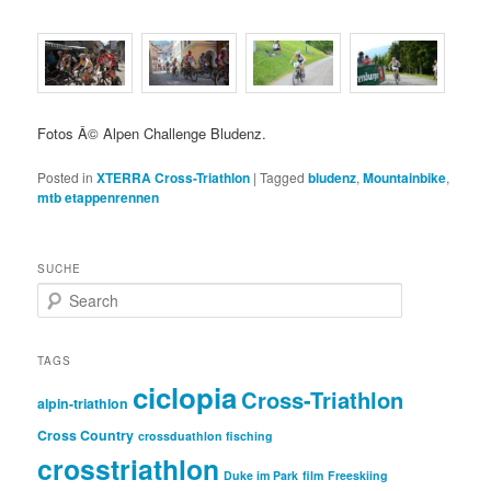
Fotos Â© Alpen Challenge Bludenz.
Posted in
XTERRA Cross-Triathlon
|
Tagged
bludenz
,
Mountainbike
,
mtb etappenrennen
SUCHE
S
e
a
r
TAGS
c
ciclopia
Cross-Triathlon
h
alpin-triathlon
Cross Country
crossduathlon fisching
crosstriathlon
Duke im Park
film
Freeskiing