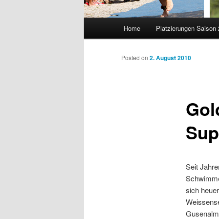
Main
Home
Platzierungen Saison
menu
Posted on
2. August 2010
Gol
Sup
Seit Jahre
Schwimmen
sich heue
Weissense
Gusenalm 