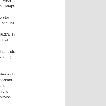
n wieder
en Krampf-
llster
und 5. ins
15:27). In
rlplatz
nter sich.
4:03:55)
e
rten und
machten.
ichen!
ch und
deckMan