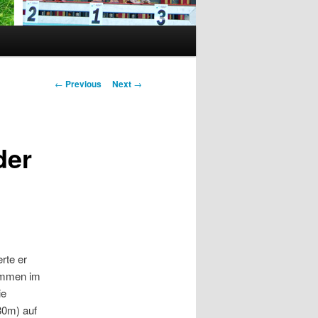
Post
←
Previous
Next
→
navigation
der
rte er
wimmen im
ie
80m) auf