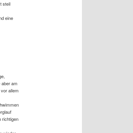
 steil
nd eine
ge,
– aber am
 vor allem
 Schwimmen
rglauf
 richtigen