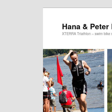
Skip
to
primary
Hana & Peter
content
XTERRA Triathlon – swim bike