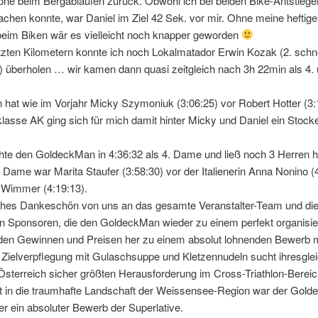
ne beim Bergablaufen zurück. Obwohl ich bei beiden Bike-Antstiege
achen konnte, war Daniel im Ziel 42 Sek. vor mir. Ohne meine heftig
beim Biken wär es vielleicht noch knapper geworden
tzten Kilometern konnte ich noch Lokalmatador Erwin Kozak (2. schne
) überholen … wir kamen dann quasi zeitgleich nach 3h 22min als 4. 
at wie im Vorjahr Micky Szymoniuk (3:06:25) vor Robert Hotter (3:
klasse AK ging sich für mich damit hinter Micky und Daniel ein Stocke
hte den GoldeckMan in 4:36:32 als 4. Dame und ließ noch 3 Herren hi
 Dame war Marita Staufer (3:58:30) vor der Italienerin Anna Nonino (
 Wimmer (4:19:13).
iches Dankeschön von uns an das gesamte Veranstalter-Team und di
en Sponsoren, die den GoldeckMan wieder zu einem perfekt organisie
den Gewinnen und Preisen her zu einem absolut lohnenden Bewerb 
e Zielverpflegung mit Gulaschsuppe und Kletzennudeln sucht ihresgle
 Österreich sicher größten Herausforderung im Cross-Triathlon-Berei
et in die traumhafte Landschaft der Weissensee-Region war der Gol
r ein absoluter Bewerb der Superlative.