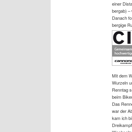
einer Dis
bergab) – 
Danach fo
bergige R
Mit dem We
Wurzeln un
Renntag sc
beim Biken
Das Renne
war der Ab
kam ich bi
Dreikampf