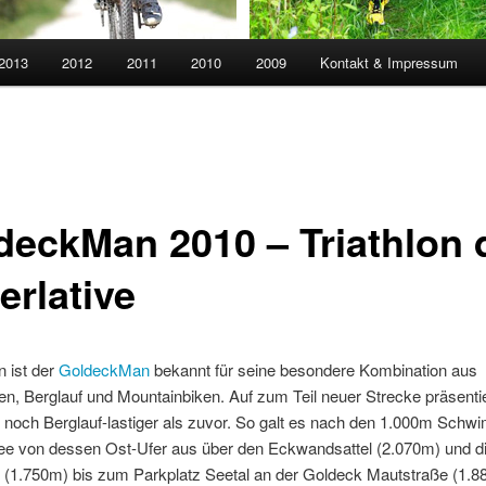
 2013
2012
2011
2010
2009
Kontakt & Impressum
deckMan 2010 – Triathlon 
erlative
n ist der
GoldeckMan
bekannt für seine besondere Kombination aus
, Berglauf und Mountainbiken. Auf zum Teil neuer Strecke präsentie
r noch Berglauf-lastiger als zuvor. So galt es nach den 1.000m Sch
e von dessen Ost-Ufer aus über den Eckwandsattel (2.070m) und d
(1.750m) bis zum Parkplatz Seetal an der Goldeck Mautstraße (1.8