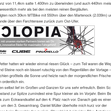
tanz von 11,4km satte 1.400hm zu überwinden (und auch 440hm meist
wesentlich mehr als bei den meisten reinen Bergläufen.
lgten noch 30km MTBike mit 550hm über den Martenock (2.039m) u
unde über den Farchtensee zurück zum Ost-Ufer.
tter hatten wir wieder einmal riesen Glück – zum Teil waren die We
d Steine noch ein bisserl rutschig von den Regenfällen der Vortage 
hien großteils die Sonne und heizte nach der morgendlichen Frische
 ordentlich ein.
n selbst lief im Großen und Ganzen für uns sehr erfreulich. Beim
stand zur Spitze zumindest eine Spur kleiner als im Vorjahr. Beim Be
s zum Eckwandsattel auf den 4. Platz nach vor. Danach gab es einen
 um den 3. Gesamtrang. Daniel Müller überholte mich kurz vor der