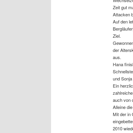
Wechselzo
Zeit gut m
Attacken 
Auf den le
Bergläufer
Ziel.
Gewonnen h
der Alters
aus.
Hana finis
Schnellste
und Sonja
Ein herzl
zahlreich
auch von 
Alleine di
Mit der in
eingebett
2010 wiede