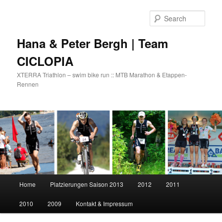
Skip
to
Sear
primary
content
Hana & Peter Bergh | Team
CICLOPIA
XTERRA Triathlon – swim bike run :: MTB Marathon & Etappen-
Rennen
Main
Home
Platzierungen Saison 2013
2012
2011
menu
2010
2009
Kontakt & Impressum