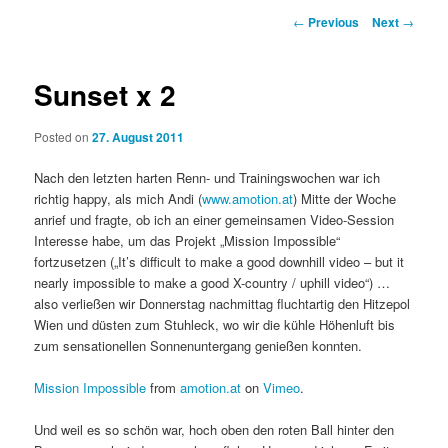
Post
←
Previous
Next
→
navigation
Sunset x 2
Posted on
27. August 2011
Nach den letzten harten Renn- und Trainingswochen war ich
richtig happy, als mich Andi (
www.amotion.at
) Mitte der Woche
anrief und fragte, ob ich an einer gemeinsamen Video-Session
Interesse habe, um das Projekt „Mission Impossible“
fortzusetzen („It’s difficult to make a good downhill video – but it
nearly impossible to make a good X-country / uphill video“) …
also verließen wir Donnerstag nachmittag fluchtartig den Hitzepol
Wien und düsten zum Stuhleck, wo wir die kühle Höhenluft bis
zum sensationellen Sonnenuntergang genießen konnten.
Mission Impossible
from
amotion.at
on
Vimeo
.
Und weil es so schön war, hoch oben den roten Ball hinter den