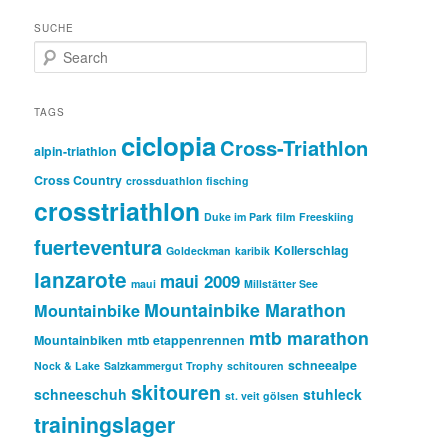
SUCHE
S
e
a
r
TAGS
c
ciclopia
Cross-Triathlon
h
alpin-triathlon
Cross Country
crossduathlon fisching
crosstriathlon
Duke im Park
film
Freeskiing
fuerteventura
Kollerschlag
Goldeckman
karibik
lanzarote
maui 2009
maui
Millstätter See
Mountainbike Marathon
Mountainbike
mtb marathon
Mountainbiken
mtb etappenrennen
schneealpe
Nock & Lake
Salzkammergut Trophy
schitouren
skitouren
schneeschuh
stuhleck
st. veit gölsen
trainingslager