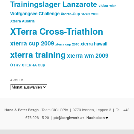
Trainingslager Lanzarote
video
wien
Wolfgangsee Challenge
Xterra-Cup
xterra 2009
Xterra Austria
XTerra Cross-Triathlon
xterra cup 2009
xterra hawaii
xterra cup 2010
xterra training
xterra wm 2009
ÖTRV XTERRA Cup
ARCHIV
ARCHIV
Hana & Peter Bergh
- Team CICLOPIA | 9773 Irschen, Leppen 3 | Tel.: +43
676 926 15 20 |
pb@berghwerk.at
|
Nach oben