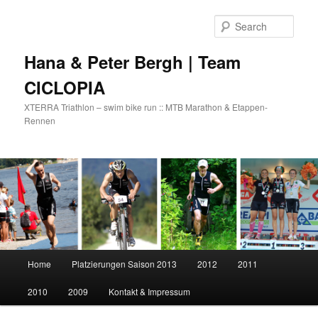
Skip
Skip
to
to
Sear
primary
secondary
content
content
Hana & Peter Bergh | Team
CICLOPIA
XTERRA Triathlon – swim bike run :: MTB Marathon & Etappen-
Rennen
Main
Home
Platzierungen Saison 2013
2012
2011
menu
2010
2009
Kontakt & Impressum