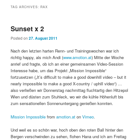
TAG ARCHIVES:
RAX
Sunset x 2
Posted on
27. August 2011
Nach den letzten harten Renn- und Trainingswochen war ich
richtig happy, als mich Andi (
www.amotion.at
) Mitte der Woche
anrief und fragte, ob ich an einer gemeinsamen Video-Session
Interesse habe, um das Projekt „Mission Impossible“
fortzusetzen („It’s difficult to make a good downhill video – but it
nearly impossible to make a good X-country / uphill video“) …
also verließen wir Donnerstag nachmittag fluchtartig den Hitzepol
Wien und düsten zum Stuhleck, wo wir die kühle Höhenluft bis
zum sensationellen Sonnenuntergang genießen konnten.
Mission Impossible
from
amotion.at
on
Vimeo
.
Und weil es so schön war, hoch oben den roten Ball hinter den
Bergen verschwinden zu sehen, flohen Hana und ich am Freitag