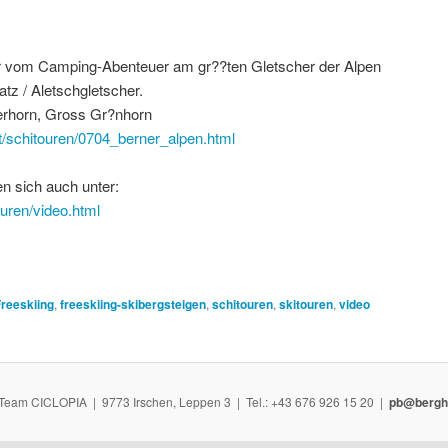
lder vom Camping-Abenteuer am gr??ten Gletscher der Alpen
tz / Aletschgletscher.
erhorn, Gross Gr?nhorn
t/schitouren/0704_berner_alpen.html
n sich auch unter:
uren/video.html
reeskiing
,
freeskiing-skibergsteigen
,
schitouren
,
skitouren
,
video
Team CICLOPIA | 9773 Irschen, Leppen 3 | Tel.: +43 676 926 15 20 |
pb@bergh