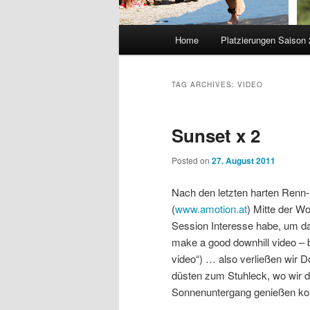
Main
Home
Platzierungen Saison
menu
TAG ARCHIVES:
VIDEO
Sunset x 2
Posted on
27. August 2011
Nach den letzten harten Renn-
(
www.amotion.at
) Mitte der W
Session Interesse habe, um das 
make a good downhill video – b
video“) … also verließen wir D
düsten zum Stuhleck, wo wir d
Sonnenuntergang genießen ko