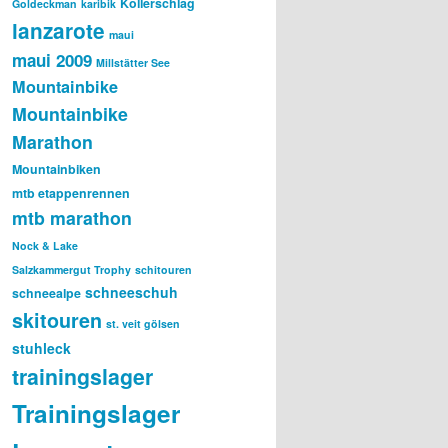
Kollerschlag
Goldeckman
karibik
lanzarote
maui
maui 2009
Millstätter See
Mountainbike
Mountainbike
Marathon
Mountainbiken
mtb etappenrennen
mtb marathon
Nock & Lake
Salzkammergut Trophy
schitouren
schneeschuh
schneealpe
skitouren
st. veit gölsen
stuhleck
trainingslager
Trainingslager