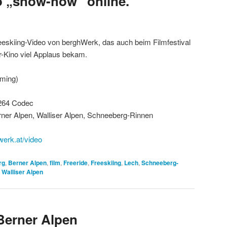
o „snow-how“ online.
eskiing-Video von berghWerk, das auch beim Filmfestival
r-Kino viel Applaus bekam.
ming)
264 Codec
rner Alpen, Walliser Alpen, Schneeberg-Rinnen
werk.at/video
rg
,
Berner Alpen
,
film
,
Freeride
,
Freeskiing
,
Lech
,
Schneeberg-
,
Walliser Alpen
Berner Alpen