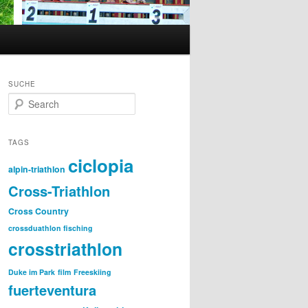
SUCHE
S
e
a
r
TAGS
c
ciclopia
h
alpin-triathlon
Cross-Triathlon
Cross Country
crossduathlon fisching
crosstriathlon
Duke im Park
film
Freeskiing
fuerteventura