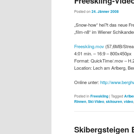
Freeskiing-Vide
Posted on
24. Jänner 2008
„Snow-how“ hei?t das neue Fre
„film-n8“ im Wiener Schikande
Freeskiing.mov
(57,6MB/Strea
4:01 min. – 16:9 – 800x450px
Format: QuickTime/.mov – H.
Location: Lech am Arlberg, Be
Online unter:
http://www.bergh
Posted in
Freeskiing
|
Tagged
Arlbe
Rinnen
,
Ski-Video
,
skitouren
,
video
Skibergsteigen 