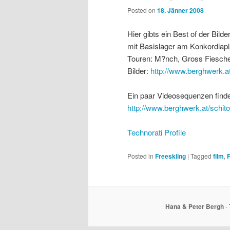
Posted on
18. Jänner 2008
Hier gibts ein Best of der Bi
mit Basislager am Konkordiapla
Touren: M?nch, Gross Fiesch
Bilder:
http://www.berghwerk.a
Ein paar Videosequenzen finde
http://www.berghwerk.at/schito
Technorati Profile
Posted in
Freeskiing
|
Tagged
film
,
F
Hana & Peter Bergh
- 