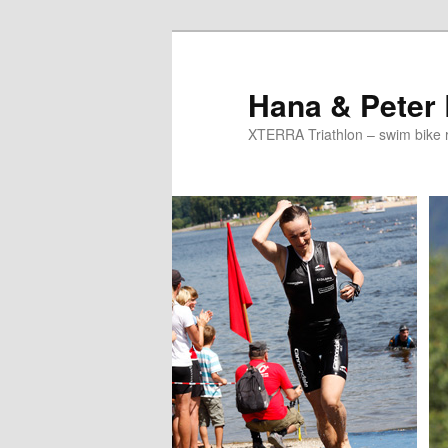
Skip
Skip
to
to
primary
secondary
Hana & Peter
content
content
XTERRA Triathlon – swim bike