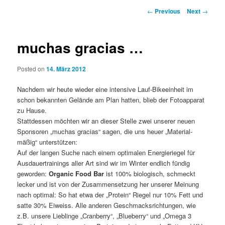
Post
←
Previous
Next
→
navigation
muchas gracias …
Posted on
14. März 2012
Nachdem wir heute wieder eine intensive Lauf-Bikeeinheit im
schon bekannten Gelände am Plan hatten, blieb der Fotoapparat
zu Hause.
Stattdessen möchten wir an dieser Stelle zwei unserer neuen
Sponsoren „muchas gracias“ sagen, die uns heuer „Material-
mäßig“ unterstützen:
Auf der langen Suche nach einem optimalen Energieriegel für
Ausdauertrainings aller Art sind wir im Winter endlich fündig
geworden:
Organic Food Bar
ist 100% biologisch, schmeckt
lecker und ist von der Zusammensetzung her unserer Meinung
nach optimal: So hat etwa der „Protein“ Riegel nur 10% Fett und
satte 30% Eiweiss. Alle anderen Geschmacksrichtungen, wie
z.B. unsere Lieblinge „Cranberry“, „Blueberry“ und „Omega 3