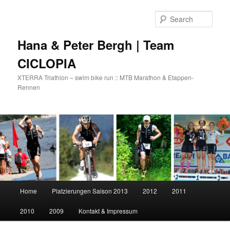
Skip
to
Sear
primary
content
Hana & Peter Bergh | Team
CICLOPIA
XTERRA Triathlon – swim bike run :: MTB Marathon & Etappen-
Rennen
Main
Home
Platzierungen Saison 2013
2012
2011
menu
2010
2009
Kontakt & Impressum