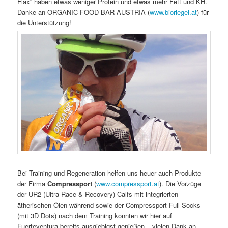
Flax“ haben etwas weniger Protein und etwas mehr Fett und KH.
Danke an ORGANIC FOOD BAR AUSTRIA (
www.bioriegel.at
) für
die Unterstützung!
Bei Training und Regeneration helfen uns heuer auch Produkte
der Firma
Compressport
(
www.compressport.at
). Die Vorzüge
der UR2 (Ultra Race & Recovery) Calfs mit integrierten
ätherischen Ölen während sowie der Compressport Full Socks
(mit 3D Dots) nach dem Training konnten wir hier auf
Fuerteventura bereits ausgiebigst genießen – vielen Dank an