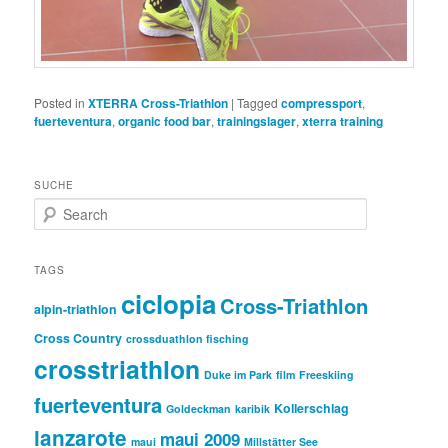
Posted in
XTERRA Cross-Triathlon
|
Tagged
compressport
,
fuerteventura
,
organic food bar
,
trainingslager
,
xterra training
SUCHE
S
e
a
r
TAGS
c
ciclopia
Cross-Triathlon
h
alpin-triathlon
Cross Country
crossduathlon fisching
crosstriathlon
Duke im Park
film
Freeskiing
fuerteventura
Kollerschlag
Goldeckman
karibik
lanzarote
maui 2009
maui
Millstätter See