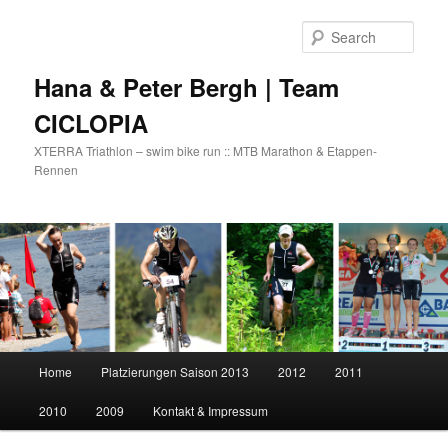
Skip
Skip
to
to
Sear
primary
secondary
content
content
Hana & Peter Bergh | Team
CICLOPIA
XTERRA Triathlon – swim bike run :: MTB Marathon & Etappen-
Rennen
Main
Home
Platzierungen Saison 2013
2012
2011
menu
2010
2009
Kontakt & Impressum