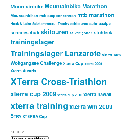
Mountainbike Marathon
Mountainbike
mtb marathon
Mountainbiken
mtb etappenrennen
schneealpe
Nock & Lake
Salzkammergut Trophy
schitouren
skitouren
schneeschuh
stuhleck
st. veit gölsen
trainingslager
Trainingslager Lanzarote
video
wien
Wolfgangsee Challenge
Xterra-Cup
xterra 2009
Xterra Austria
XTerra Cross-Triathlon
xterra cup 2009
xterra hawaii
xterra cup 2010
xterra training
xterra wm 2009
ÖTRV XTERRA Cup
ARCHIV
ARCHIV