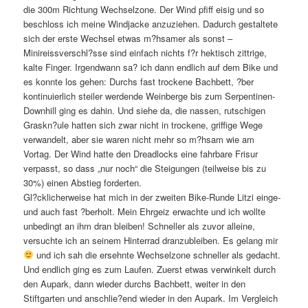
die 300m Richtung Wechselzone. Der Wind pfiff eisig und so
beschloss ich meine Windjacke anzuziehen. Dadurch gestaltete
sich der erste Wechsel etwas m?hsamer als sonst –
Minireissverschl?sse sind einfach nichts f?r hektisch zittrige,
kalte Finger. Irgendwann sa? ich dann endlich auf dem Bike und
es konnte los gehen: Durchs fast trockene Bachbett, ?ber
kontinuierlich steiler werdende Weinberge bis zum Serpentinen-
Downhill ging es dahin. Und siehe da, die nassen, rutschigen
Graskn?ule hatten sich zwar nicht in trockene, griffige Wege
verwandelt, aber sie waren nicht mehr so m?hsam wie am
Vortag. Der Wind hatte den Dreadlocks eine fahrbare Frisur
verpasst, so dass „nur noch“ die Steigungen (teilweise bis zu
30%) einen Abstieg forderten.
Gl?cklicherweise hat mich in der zweiten Bike-Runde Litzi einge-
und auch fast ?berholt. Mein Ehrgeiz erwachte und ich wollte
unbedingt an ihm dran bleiben! Schneller als zuvor alleine,
versuchte ich an seinem Hinterrad dranzubleiben. Es gelang mir
und ich sah die ersehnte Wechselzone schneller als gedacht.
Und endlich ging es zum Laufen. Zuerst etwas verwinkelt durch
den Aupark, dann wieder durchs Bachbett, weiter in den
Stiftgarten und anschlie?end wieder in den Aupark. Im Vergleich