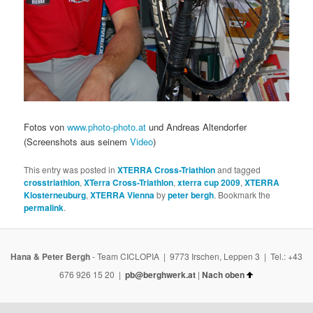
Fotos von
www.photo-photo.at
und Andreas Altendorfer
(Screenshots aus seinem
Video
)
This entry was posted in
XTERRA Cross-Triathlon
and tagged
crosstriathlon
,
XTerra Cross-Triathlon
,
xterra cup 2009
,
XTERRA
Klosterneuburg
,
XTERRA Vienna
by
peter bergh
. Bookmark the
permalink
.
Hana & Peter Bergh
- Team CICLOPIA | 9773 Irschen, Leppen 3 | Tel.: +43
676 926 15 20 |
pb@berghwerk.at
|
Nach oben