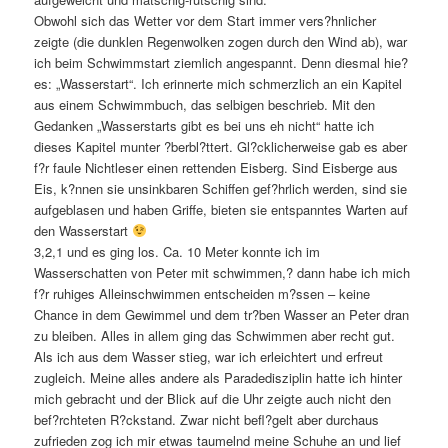
Obwohl sich das Wetter vor dem Start immer vers?hnlicher
zeigte (die dunklen Regenwolken zogen durch den Wind ab), war
ich beim Schwimmstart ziemlich angespannt. Denn diesmal hie?
es: „Wasserstart“. Ich erinnerte mich schmerzlich an ein Kapitel
aus einem Schwimmbuch, das selbigen beschrieb. Mit den
Gedanken „Wasserstarts gibt es bei uns eh nicht“ hatte ich
dieses Kapitel munter ?berbl?ttert. Gl?cklicherweise gab es aber
f?r faule Nichtleser einen rettenden Eisberg. Sind Eisberge aus
Eis, k?nnen sie unsinkbaren Schiffen gef?hrlich werden, sind sie
aufgeblasen und haben Griffe, bieten sie entspanntes Warten auf
den Wasserstart
3,2,1 und es ging los. Ca. 10 Meter konnte ich im
Wasserschatten von Peter mit schwimmen,? dann habe ich mich
f?r ruhiges Alleinschwimmen entscheiden m?ssen – keine
Chance in dem Gewimmel und dem tr?ben Wasser an Peter dran
zu bleiben. Alles in allem ging das Schwimmen aber recht gut.
Als ich aus dem Wasser stieg, war ich erleichtert und erfreut
zugleich. Meine alles andere als Paradedisziplin hatte ich hinter
mich gebracht und der Blick auf die Uhr zeigte auch nicht den
bef?rchteten R?ckstand. Zwar nicht befl?gelt aber durchaus
zufrieden zog ich mir etwas taumelnd meine Schuhe an und lief