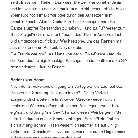
seitlich aus dem Reifen. Das wars. Die Zeit war ohnehin dahin
und ich wusste zu dem Zeitpunkt auch nicht genau, ob die Felge
?berhaupt noch intakt war oder durch den Aufsetzer nicht
ohnehin kaputt. Also in Gedanken Trost zugesprochen das
Ganze sturzfrei ?berstanden zu haben … und zu Fu? weiter zum
Start-Zielgel?nde, etwas entt?uscht das Bike im Auto verstaut
und umgezogen zur?ck zur Wechselzone, um das Rennen mal
aus einer anderen Perspektive zu erleben.
Die Freude war gro?, als Hana von der 2. Bike-Runde kam, da
der Kurs doch einige knackige Passagen in sich hatte und zu St?
rzen verleitete. Hier ihr Bericht …
Bericht von Hana:
Nach der Streckenbesichtigung am Vortag war die Lust auf das
Rennen am Samstag nicht gerade gro?. Die im Vorfeld
ausgekundschafteten Teilst?cke der Strecke wurden durch
zahlreiche Weinbergh?nge mit zachen Anstiegen ersetzt bzw.
erg?nzt, und das gr?ne Gew?chs auf diesen Weinbergen h?tte
zum Teil durchaus eine Sense vertragen. Schlie?lich f?hrt es
sich auf englischem Rasen wesentlich leichter als auf v?llig
verknoteten Dreadlocks – v.a. dann, wenn sie durch Regen nass,
aufgeweicht und matschig-rutschig sind.