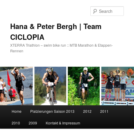
Skip
to
Sear
primary
content
Hana & Peter Bergh | Team
CICLOPIA
XTERRA Triathlon – swim bike run :: MTB Marathon & Etappen-
Rennen
Main
Home
Platzierungen Saison 2013
2012
2011
menu
2010
2009
Kontakt & Impressum