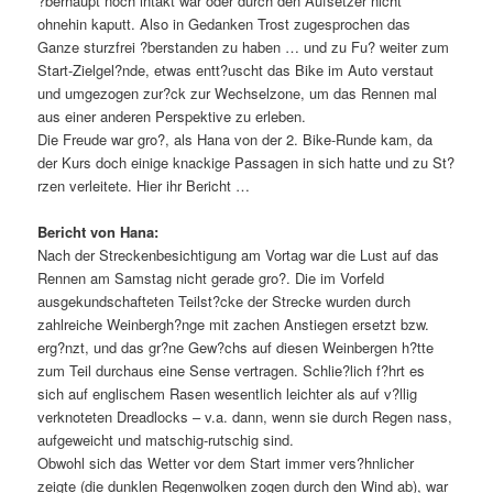
?berhaupt noch intakt war oder durch den Aufsetzer nicht
ohnehin kaputt. Also in Gedanken Trost zugesprochen das
Ganze sturzfrei ?berstanden zu haben … und zu Fu? weiter zum
Start-Zielgel?nde, etwas entt?uscht das Bike im Auto verstaut
und umgezogen zur?ck zur Wechselzone, um das Rennen mal
aus einer anderen Perspektive zu erleben.
Die Freude war gro?, als Hana von der 2. Bike-Runde kam, da
der Kurs doch einige knackige Passagen in sich hatte und zu St?
rzen verleitete. Hier ihr Bericht …
Bericht von Hana:
Nach der Streckenbesichtigung am Vortag war die Lust auf das
Rennen am Samstag nicht gerade gro?. Die im Vorfeld
ausgekundschafteten Teilst?cke der Strecke wurden durch
zahlreiche Weinbergh?nge mit zachen Anstiegen ersetzt bzw.
erg?nzt, und das gr?ne Gew?chs auf diesen Weinbergen h?tte
zum Teil durchaus eine Sense vertragen. Schlie?lich f?hrt es
sich auf englischem Rasen wesentlich leichter als auf v?llig
verknoteten Dreadlocks – v.a. dann, wenn sie durch Regen nass,
aufgeweicht und matschig-rutschig sind.
Obwohl sich das Wetter vor dem Start immer vers?hnlicher
zeigte (die dunklen Regenwolken zogen durch den Wind ab), war