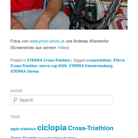
Fotos von
www.photo-photo.at
und Andreas Altendorfer
(Screenshots aus seinem
Video
)
Posted in
XTERRA Cross-Triathlon
|
Tagged
crosstriathlon
,
XTerra
Cross-Triathlon
,
xterra cup 2009
,
XTERRA Klosterneuburg
,
XTERRA Vienna
SUCHE
S
e
a
r
TAGS
c
ciclopia
Cross-Triathlon
h
alpin-triathlon
Cross Country
crossduathlon fisching