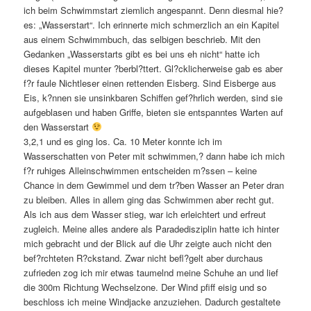
ich beim Schwimmstart ziemlich angespannt. Denn diesmal hie?
es: „Wasserstart“. Ich erinnerte mich schmerzlich an ein Kapitel
aus einem Schwimmbuch, das selbigen beschrieb. Mit den
Gedanken „Wasserstarts gibt es bei uns eh nicht“ hatte ich
dieses Kapitel munter ?berbl?ttert. Gl?cklicherweise gab es aber
f?r faule Nichtleser einen rettenden Eisberg. Sind Eisberge aus
Eis, k?nnen sie unsinkbaren Schiffen gef?hrlich werden, sind sie
aufgeblasen und haben Griffe, bieten sie entspanntes Warten auf
den Wasserstart
3,2,1 und es ging los. Ca. 10 Meter konnte ich im
Wasserschatten von Peter mit schwimmen,? dann habe ich mich
f?r ruhiges Alleinschwimmen entscheiden m?ssen – keine
Chance in dem Gewimmel und dem tr?ben Wasser an Peter dran
zu bleiben. Alles in allem ging das Schwimmen aber recht gut.
Als ich aus dem Wasser stieg, war ich erleichtert und erfreut
zugleich. Meine alles andere als Paradedisziplin hatte ich hinter
mich gebracht und der Blick auf die Uhr zeigte auch nicht den
bef?rchteten R?ckstand. Zwar nicht befl?gelt aber durchaus
zufrieden zog ich mir etwas taumelnd meine Schuhe an und lief
die 300m Richtung Wechselzone. Der Wind pfiff eisig und so
beschloss ich meine Windjacke anzuziehen. Dadurch gestaltete