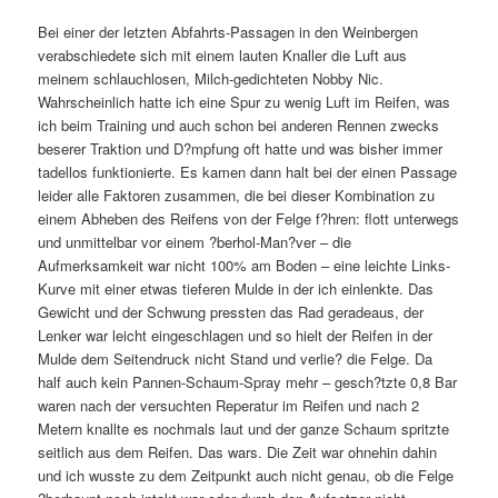
Bei einer der letzten Abfahrts-Passagen in den Weinbergen
verabschiedete sich mit einem lauten Knaller die Luft aus
meinem schlauchlosen, Milch-gedichteten Nobby Nic.
Wahrscheinlich hatte ich eine Spur zu wenig Luft im Reifen, was
ich beim Training und auch schon bei anderen Rennen zwecks
beserer Traktion und D?mpfung oft hatte und was bisher immer
tadellos funktionierte. Es kamen dann halt bei der einen Passage
leider alle Faktoren zusammen, die bei dieser Kombination zu
einem Abheben des Reifens von der Felge f?hren: flott unterwegs
und unmittelbar vor einem ?berhol-Man?ver – die
Aufmerksamkeit war nicht 100% am Boden – eine leichte Links-
Kurve mit einer etwas tieferen Mulde in der ich einlenkte. Das
Gewicht und der Schwung pressten das Rad geradeaus, der
Lenker war leicht eingeschlagen und so hielt der Reifen in der
Mulde dem Seitendruck nicht Stand und verlie? die Felge. Da
half auch kein Pannen-Schaum-Spray mehr – gesch?tzte 0,8 Bar
waren nach der versuchten Reperatur im Reifen und nach 2
Metern knallte es nochmals laut und der ganze Schaum spritzte
seitlich aus dem Reifen. Das wars. Die Zeit war ohnehin dahin
und ich wusste zu dem Zeitpunkt auch nicht genau, ob die Felge