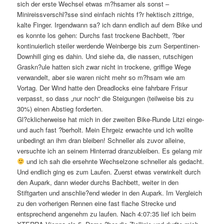
sich der erste Wechsel etwas m?hsamer als sonst –
Minireissverschl?sse sind einfach nichts f?r hektisch zittrige,
kalte Finger. Irgendwann sa? ich dann endlich auf dem Bike und
es konnte los gehen: Durchs fast trockene Bachbett, ?ber
kontinuierlich steiler werdende Weinberge bis zum Serpentinen-
Downhill ging es dahin. Und siehe da, die nassen, rutschigen
Graskn?ule hatten sich zwar nicht in trockene, griffige Wege
verwandelt, aber sie waren nicht mehr so m?hsam wie am
Vortag. Der Wind hatte den Dreadlocks eine fahrbare Frisur
verpasst, so dass „nur noch“ die Steigungen (teilweise bis zu
30%) einen Abstieg forderten.
Gl?cklicherweise hat mich in der zweiten Bike-Runde Litzi einge-
und auch fast ?berholt. Mein Ehrgeiz erwachte und ich wollte
unbedingt an ihm dran bleiben! Schneller als zuvor alleine,
versuchte ich an seinem Hinterrad dranzubleiben. Es gelang mir
und ich sah die ersehnte Wechselzone schneller als gedacht.
Und endlich ging es zum Laufen. Zuerst etwas verwinkelt durch
den Aupark, dann wieder durchs Bachbett, weiter in den
Stiftgarten und anschlie?end wieder in den Aupark. Im Vergleich
zu den vorherigen Rennen eine fast flache Strecke und
entsprechend angenehm zu laufen. Nach 4:07:35 lief ich beim