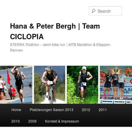
Skip
Skip
to
to
Sear
primary
secondary
content
content
Hana & Peter Bergh | Team
CICLOPIA
XTERRA Triathlon – swim bike run :: MTB Marathon & Etappen-
Rennen
Main
Home
Platzierungen Saison 2013
2012
2011
menu
2010
2009
Kontakt & Impressum