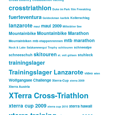
crosstriathlon
Duke im Park
film
Freeskiing
fuerteventura
Kollerschlag
Goldeckman
karibik
lanzarote
maui 2009
maui
Millstätter See
Mountainbike Marathon
Mountainbike
mtb marathon
Mountainbiken
mtb etappenrennen
schneealpe
Nock & Lake
Salzkammergut Trophy
schitouren
skitouren
schneeschuh
stuhleck
st. veit gölsen
trainingslager
Trainingslager Lanzarote
video
wien
Wolfgangsee Challenge
Xterra-Cup
xterra 2009
Xterra Austria
XTerra Cross-Triathlon
xterra cup 2009
xterra hawaii
xterra cup 2010