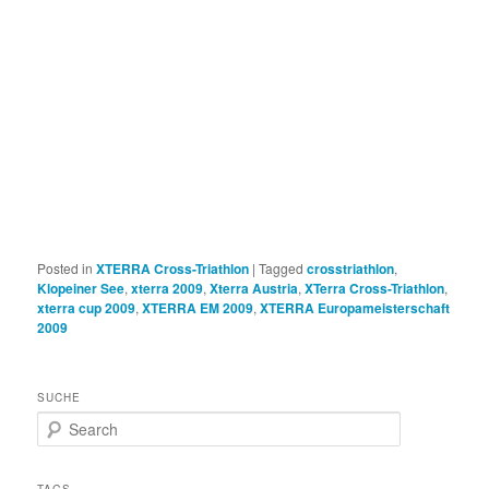
Posted in
XTERRA Cross-Triathlon
|
Tagged
crosstriathlon
,
Klopeiner See
,
xterra 2009
,
Xterra Austria
,
XTerra Cross-Triathlon
,
xterra cup 2009
,
XTERRA EM 2009
,
XTERRA Europameisterschaft
2009
SUCHE
S
e
a
r