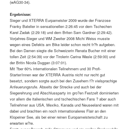
(wAG30-34).
Ergebnisse:
Sieger und XTERRA Eurpameister 2009 wurde der Franzose
Franky Batelier in sensationellen 2:26:45 vor dem Tschechen
Karel Zadak (2:29:18) und dem Briten Sam Gardner (2:29:42).
Vorjahres-Sieger und WM Zweiter 2008 Michi Weiss musste
wegen eines Defekts am Bike leider schon recht fr?h aufgeben.
Bei den Damen siegte die Schweizerin Renata Bucher mit einer
tollen Zeit (2:54:39) vor der Tirolerin Carina Wasle (2:59:00) und
der Britin Nicola Duggan (3:07:01).
Mit ?ber 60% internationalen Teilnehmern und 30 Profi-
Starter/innen war der XTERRA Austria nicht nur recht gut
besetzt, sondern sorgte auch bei den Zusehern f?r vielsprachige
Anfeuerungsrufe. Abseits der Strecke und auch bei der
Siegerehrung und Abschlussparty im gro?en Festzelt dominierten
vor allem die italienischen und tschechischen Fans ? aber auch
Teilnehmer aus USA, Mexiko, Kanada und Neuseeland waren mit
dabei und brachten ein noch internationaleres Flair an den
Klopeiner See, als bei einer reinen Europameisterschaft zu
erwarten w?re.